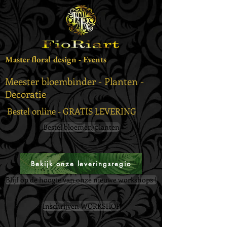
Master floral design - Events
Meester bloembinder - Planten -
Decoratie
Bestel online - GRATIS LEVERING
Bestel bloemen/planten
Bekijk onze leveringsregio
Blijf op de hoogte van onze nieuwe workshops !
Inschrijven WORKSHOP