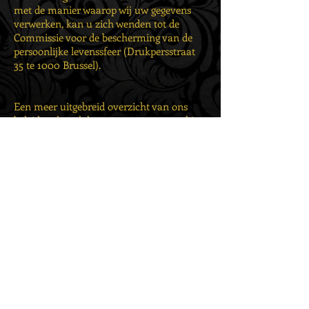
met de manier waarop wij uw gegevens
verwerken, kan u zich wenden tot de
Commissie voor de bescherming van de
persoonlijke levenssfeer (Drukpersstraat
35 te 1000 Brussel).
Een meer uitgebreid overzicht van ons
beleid op het vlak van gegevensverwerking
vindt u in volgende documentdocument
Volledige privacy policy
© 2014 created by FioRiart - Kasteelstraat
83, 9140 Temse - Tel
+32 477 54 50 04
-
Belgium -
btw BE
0776 890 915
-
IBAN