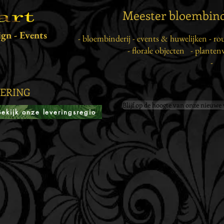
Meester bloembinde
ign - Events
- bloembinderij -
events & huwelijken -
ro
-
florale objecten
- planten
-
EVERING
Blijf op de hoogte van onze nieuwe
Bekijk onze leveringsregio