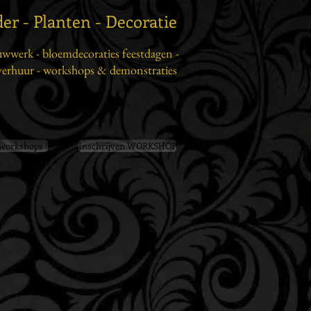
r - Planten - Decoratie
uwwerk -
bloemdecoraties feestdagen -
verhuur -
workshops & demonstraties
 workshops !
Inschrijven WORKSHOP