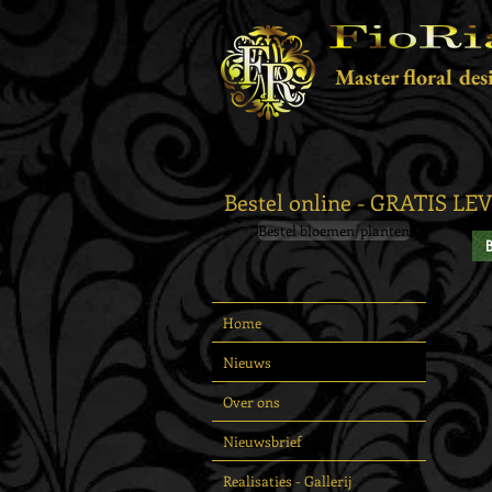
Master floral des
Bestel online - GRATIS L
Bestel bloemen/planten
Home
Nieuws
Over ons
Nieuwsbrief
Realisaties - Gallerij