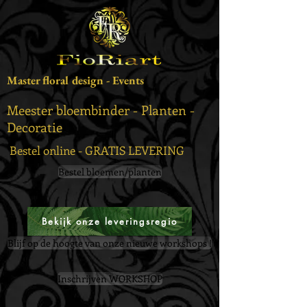
Master floral design - Events
Meester bloembinder - Planten -
Decoratie
Bestel online - GRATIS LEVERING
Bestel bloemen/planten
Bekijk onze leveringsregio
Blijf op de hoogte van onze nieuwe workshops !
Inschrijven WORKSHOP