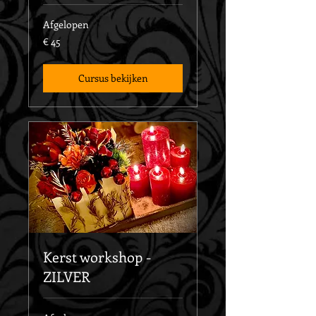
Afgelopen
45
€ 45
euro
Cursus bekijken
Kerst workshop -
ZILVER